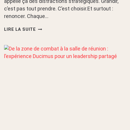
appelle ça des distractions stratégiques. Grandir,
c’est pas tout prendre. C’est choisir.Et surtout :
renoncer. Chaque…
LES
LIRE LA SUITE
OPPORTUNITÉS,
CE
N’EST
PAS
CE
QUI
MANQUE.
CE
QUI
MANQUE,
C’EST
LE
COURAGE