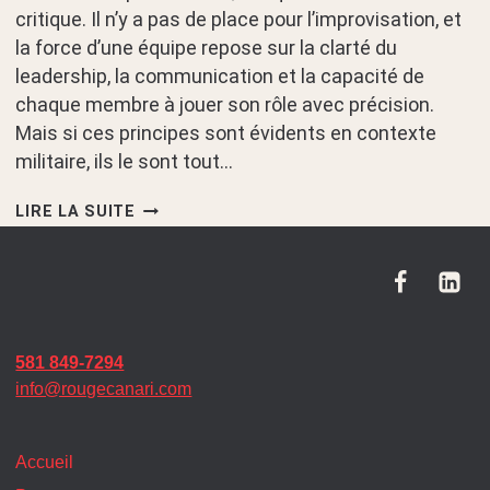
critique. Il n’y a pas de place pour l’improvisation, et
la force d’une équipe repose sur la clarté du
leadership, la communication et la capacité de
chaque membre à jouer son rôle avec précision.
Mais si ces principes sont évidents en contexte
militaire, ils le sont tout…
DE
LIRE LA SUITE
LA
ZONE
DE
COMBAT
À
581 849-7294
LA
info@rougecanari.com
SALLE
DE
Accueil
RÉUNION :