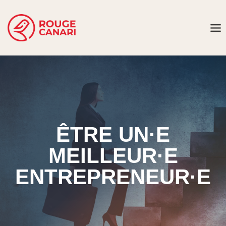
Aller
au
contenu
ÊTRE UN·E
MEILLEUR·E
ENTREPRENEUR·E