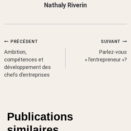
Nathaly Riverin
Navigation
PRÉCÉDENT
SUIVANT
Ambition,
Parlez-vous
de
compétences et
« l’entrepreneur »?
développement des
l’article
chefs d’entreprises
Publications
similaires