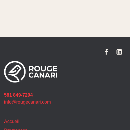
581 849-7294
info@rougecanari.com
Accueil