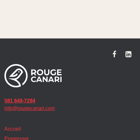
581 849-7294
info@rougecanari.com
Accueil
Progresser