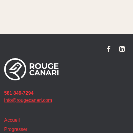
581 849-7294
info@rougecanari.com
Accueil
Progresser