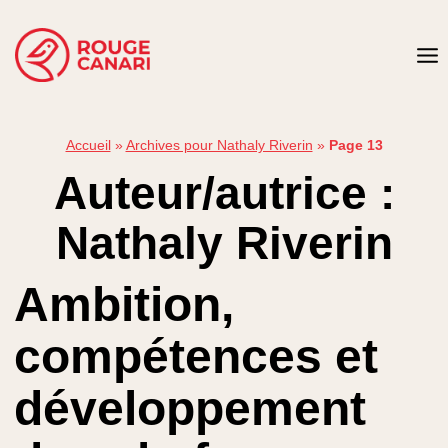
Aller
au
contenu
Accueil
»
Archives pour Nathaly Riverin
»
Page 13
Auteur/autrice :
Nathaly Riverin
Ambition,
compétences et
développement