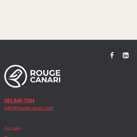
581 849-7294
info@rougecanari.com
Accueil