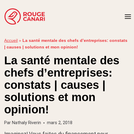
Aller
au
contenu
Accueil
»
La santé mentale des chefs d’entreprises: constats
| causes | solutions et mon opinion!
La santé mentale des
chefs d’entreprises:
constats | causes |
solutions et mon
opinion!
Par
Nathaly Riverin
mars 2, 2018
Imaginez! Vous faites du financement pour